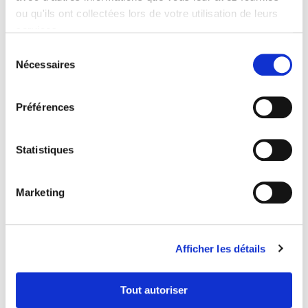
Prénom
*
ou qu'ils ont collectées lors de votre utilisation de leurs
services.
Sélection
Nom
*
Nécessaires
du
consentement
Préférences
Adresse mail
*
Statistiques
Message
Marketing
Afficher les détails
Envoyer
Tout autoriser