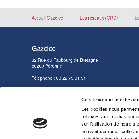
Accueil Gazelec
Les réseaux (GRD)
Le
Gazelec
32 Rue du Faubourg de Bretagne
80200 Péronne
Téléphone : 03 22 73 31 31
Adresse Mail :
contact@gazelec.fr
Ce site web utilise des c
Les cookies nous permetten
relatives aux médias socia
© 2026
Plan du site
Informations Légales
Politique RGPD
sur l'utilisation de notre 
peuvent combiner celles-ci
collectées lors de votre uti