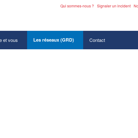
Qui sommes-nous ?
Signaler un incident
No
Les catalogues de prestati
Les réseaux (GRD)
e et vous
Contact