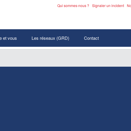
Qui sommes-nous ?
Signaler un incident
No
 la page :
La régie gaz, électricité et eau de Péronne
e et vous
Les réseaux (GRD)
Contact