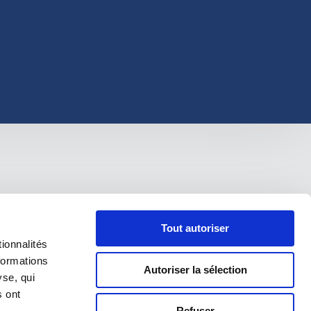
Tout autoriser
ionnalités
formations
Autoriser la sélection
yse, qui
s ont
Refuser